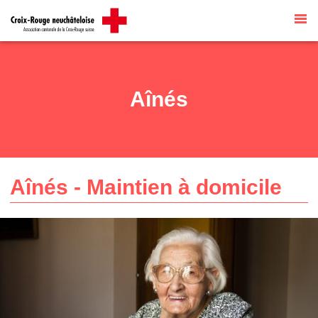
Site internet par
Talk to me
traduit
automatiquement par
G Translate
Aînés
Aînés - Maintien à domicile