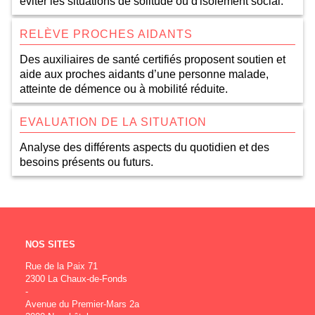
éviter les situations de solitude ou d'isolement social.
RELÈVE PROCHES AIDANTS
Des auxiliaires de santé certifiés proposent soutien et
aide aux proches aidants d’une personne malade,
atteinte de démence ou à mobilité réduite.
EVALUATION DE LA SITUATION
Analyse des différents aspects du quotidien et des
besoins présents ou futurs.
NOS SITES
Rue de la Paix 71
2300 La Chaux-de-Fonds
-
Avenue du Premier-Mars 2a