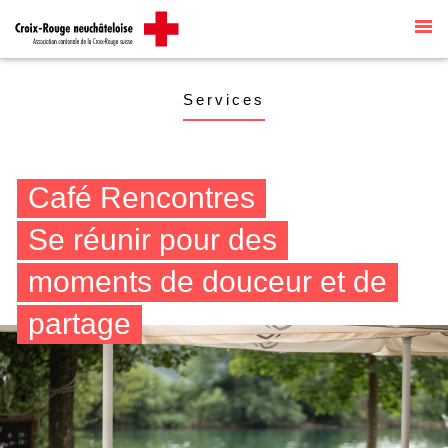
Site internet par
Talk to me
traduit
automatiquement par
G Translate
Services
Café Rencontres
Se réunir pour des
moments de douceur et de
partage