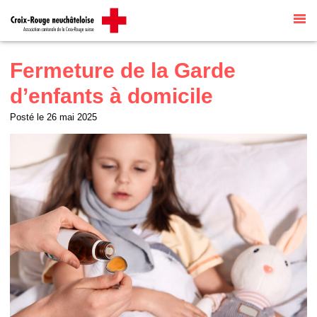
Site internet par
Talk to me
traduit
automatiquement par
G Translate
Fermeture de la Garde
d’enfants à domicile
Posté le
26 mai 2025