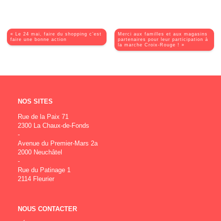
« Le 24 mai, faire du shopping c’est
Merci aux familles et aux magasins
faire une bonne action
partenaires pour leur participation à
la marche Croix-Rouge ! »
NOS SITES
Rue de la Paix 71
2300 La Chaux-de-Fonds
-
Avenue du Premier-Mars 2a
2000 Neuchâtel
-
Rue du Patinage 1
2114 Fleurier
NOUS CONTACTER