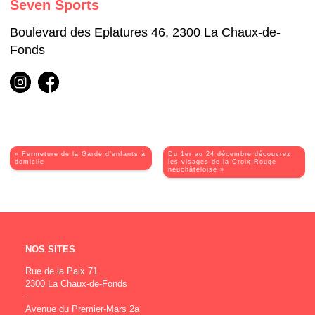
Seven Sports
Boulevard des Eplatures 46, 2300 La Chaux-de-
Fonds
« Fermeture de la Garde d’enfants à
Du 1er au 24 décembre découvrez
domicile
les visages de la Croix-Rouge
neuchâteloise »
NOS SITES
Rue de la Paix 71
2300 La Chaux-de-Fonds
-
Avenue du Premier-Mars 2a