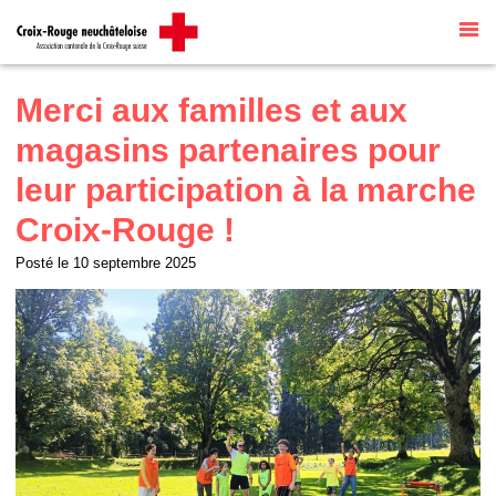
Site internet par
Talk to me
traduit
automatiquement par
G Translate
Merci aux familles et aux
magasins partenaires pour
leur participation à la marche
Croix-Rouge !
Posté le
10 septembre 2025