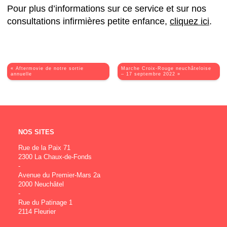
Pour plus d’informations sur ce service et sur nos
consultations infirmières petite enfance,
cliquez ici
.
« Aftermovie de notre sortie
Marche Croix-Rouge neuchâteloise
annuelle
– 17 septembre 2022 »
NOS SITES
Rue de la Paix 71
2300 La Chaux-de-Fonds
-
Avenue du Premier-Mars 2a
2000 Neuchâtel
-
Rue du Patinage 1
2114 Fleurier