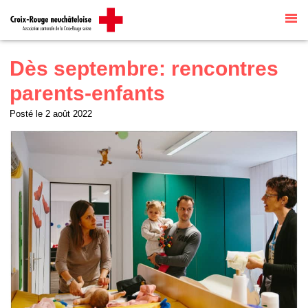
Site internet par
Talk to me
traduit
automatiquement par
G Translate
Dès septembre: rencontres
parents-enfants
Posté le
2 août 2022