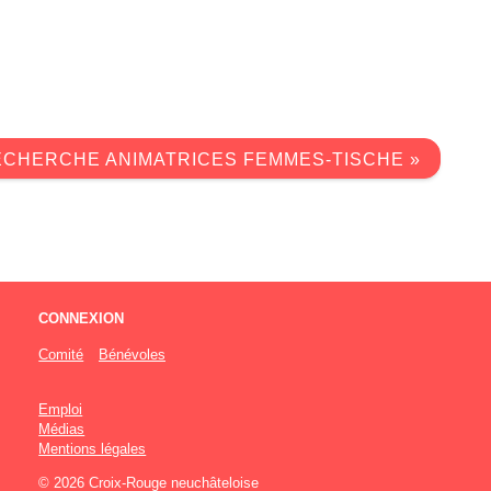
CHERCHE ANIMATRICES FEMMES-TISCHE »
CONNEXION
Comité
Bénévoles
Emploi
Médias
Mentions légales
© 2026 Croix-Rouge neuchâteloise