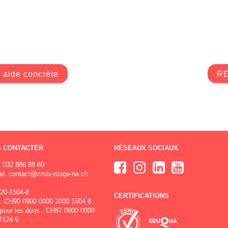
 aide concrète
RE
 CONTACTER
RÉSEAUX SOCIAUX
032 886 88 60
el:
contact@croix-rouge-ne.ch
20-1504-8
CERTIFICATIONS
: CH90 0900 0000 2000 1504 8
pour les dons : CH87 0900 0000
7124 9