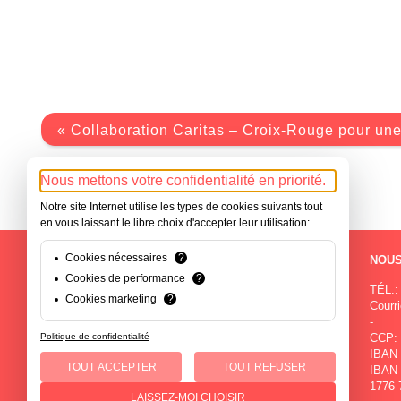
« Collaboration Caritas – Croix-Rouge pour une
Nous mettons votre confidentialité en priorité.
Notre site Internet utilise les types de cookies suivants tout
en vous laissant le libre choix d'accepter leur utilisation:
Cookies nécessaires
?
NOS SITES
NOUS
Cookies de performance
?
Rue de la Paix 71
TÉL.:
Cookies marketing
?
2300 La Chaux-de-Fonds
Courri
-
-
Politique de confidentialité
Avenue du Premier-Mars 2a
CCP: 
2000 Neuchâtel
IBAN 
TOUT ACCEPTER
TOUT REFUSER
-
IBAN 
Rue du Patinage 1
1776 
LAISSEZ-MOI CHOISIR