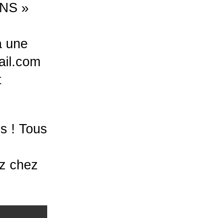
ONS »
à une
ail.com
t
s ! Tous
ez chez