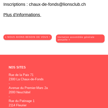
Inscriptions : chaux-de-fonds@lionsclub.ch
Plus d’informations
« NOUS AVONS BESOIN DE VOUS !
Invitation assemblée générale
annuelle »
NOS SITES
Rue de la Paix 71
2300 La Chaux-de-Fonds
-
Avenue du Premier-Mars 2a
2000 Neuchâtel
-
Rue du Patinage 1
2114 Fleurier