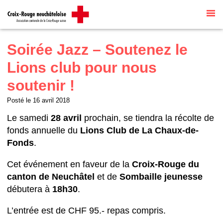
Site internet par
Talk to me
traduit
automatiquement par
G Translate
Soirée Jazz – Soutenez le
Lions club pour nous
soutenir !
Posté le
16 avril 2018
Le samedi
28 avril
prochain, se tiendra la récolte de
fonds annuelle du
Lions Club de La Chaux-de-
Fonds
.
Cet événement en faveur de la
Croix-Rouge du
canton de Neuchâtel
et de
Sombaille jeunesse
débutera à
18h30
.
L’entrée est de CHF 95.- repas compris.