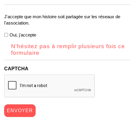
J'accepte
J'accepte que mon histoire soit partagée sur les réseaux de
que
l'association.
mon
histoire
Oui, j'accepte
soit
partagée
N'hésitez pas à remplir plusieurs fois ce
sur
formulaire
les
réseaux
CAPTCHA
de
l'association.
(Nécessaire)