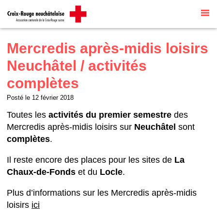
Site internet par
Talk to me
traduit
automatiquement par
G Translate
Mercredis après-midis loisirs
Neuchâtel / activités
complètes
Posté le
12 février 2018
Toutes les
activités du premier semestre
des
Mercredis après-midis loisirs sur
Neuchâtel
sont
complètes
.
Il reste encore des places pour les sites de
La
Chaux-de-Fonds
et du
Locle
.
Plus d’informations sur les Mercredis après-midis
loisirs
ici