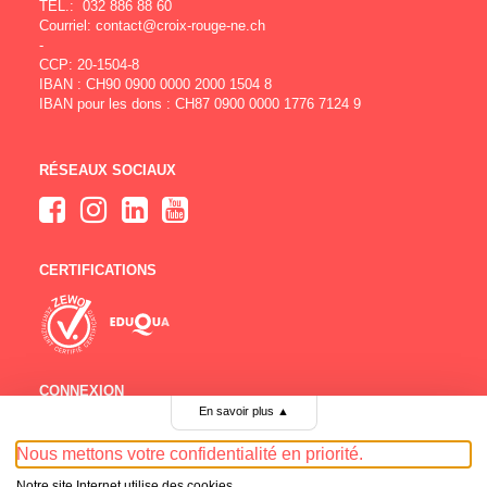
TÉL.:
032 886 88 60
Courriel:
contact@croix-rouge-ne.ch
-
CCP: 20-1504-8
IBAN : CH90 0900 0000 2000 1504 8
IBAN pour les dons : CH87 0900 0000 1776 7124 9
RÉSEAUX SOCIAUX
CERTIFICATIONS
CONNEXION
En savoir plus
▲
Comité
Bénévoles
Nous mettons votre confidentialité en priorité.
Emploi
Notre site Internet utilise des cookies.