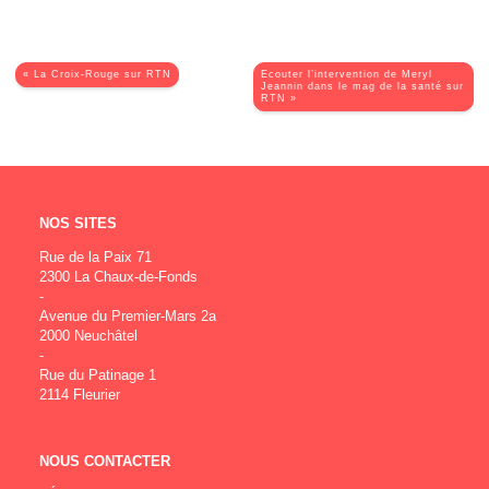
« La Croix-Rouge sur RTN
Ecouter l’intervention de Meryl
Jeannin dans le mag de la santé sur
RTN »
NOS SITES
Rue de la Paix 71
2300 La Chaux-de-Fonds
-
Avenue du Premier-Mars 2a
2000 Neuchâtel
-
Rue du Patinage 1
2114 Fleurier
NOUS CONTACTER