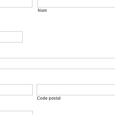
Nom
JJ
slash
MM
slash
AAAA
Code postal