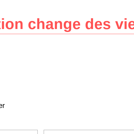
tion change des vi
er