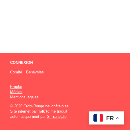
CONNEXION
Comité
Bénévoles
Emploi
Médias
Mentions légales
© 2026 Croix-Rouge neuchâteloise
Site internet par
Talk to me
traduit
automatiquement par
G Translate
FR