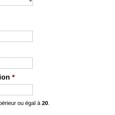
ion
*
périeur ou égal à
20
.