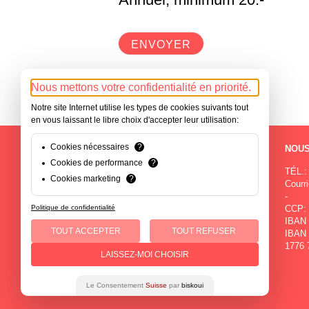
Nous mettons votre confidentialité en priorité.
Notre site Internet utilise les types de cookies suivants tout
en vous laissant le libre choix d'accepter leur utilisation:
Cookies nécessaires
?
NOS SITES
NOUS
Cookies de performance
?
Rue de la Paix 71
TÉL.:
Cookies marketing
?
2300 La Chaux-de-Fonds
Courri
-
-
Politique de confidentialité
Avenue du Premier-Mars 2a
CCP: 
2000 Neuchâtel
IBAN 
TOUT ACCEPTER
TOUT REFUSER
-
IBAN 
Rue du Patinage 1
1776 
LAISSEZ-MOI CHOISIR
2114 Fleurier
Le Consentement
Suisse
par
biskoui