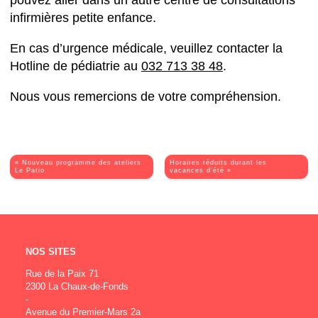
pouvez aller dans un autre centre de consultations
infirmières petite enfance.
En cas d’urgence médicale, veuillez contacter la
Hotline de pédiatrie au
032 713 38 48
.
Nous vous remercions de votre compréhension.
« Nouveau programme des ateliers
Horaires réduits durant les
Le Patio
vacances d’été »
NOS SITES
Rue de la Paix 71
2300 La Chaux-de-Fonds
-
Avenue du Premier-Mars 2a