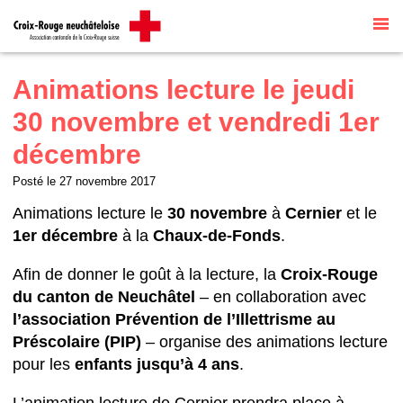
Site internet par
Talk to me
traduit
automatiquement par
G Translate
Animations lecture le jeudi
30 novembre et vendredi 1er
décembre
Posté le
27 novembre 2017
Animations lecture le
30 novembre
à
Cernier
et le
1er décembre
à la
Chaux-de-Fonds
.
Afin de donner le goût à la lecture, la
Croix-Rouge
du canton de Neuchâtel
– en collaboration avec
l’association Prévention de l’Illettrisme au
Préscolaire (PIP)
– organise des animations lecture
pour les
enfants jusqu’à 4 ans
.