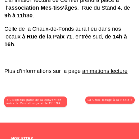
L’animation lecture de Cernier prendra place à
l’
association Mes-tiss’âges
, Rue du Stand 4, de
9h à 11h30
.
Celle de la Chaux-de-Fonds aura lieu dans nos
locaux à
Rue de la Paix 71
, entrée sud, de
14h à
16h
.
Plus d’informations sur la page
animations lecture
« L’Express parle de la convention
La Croix-Rouge à la Radio »
entre la Croix-Rouge et le CEFNA
NOS SITES