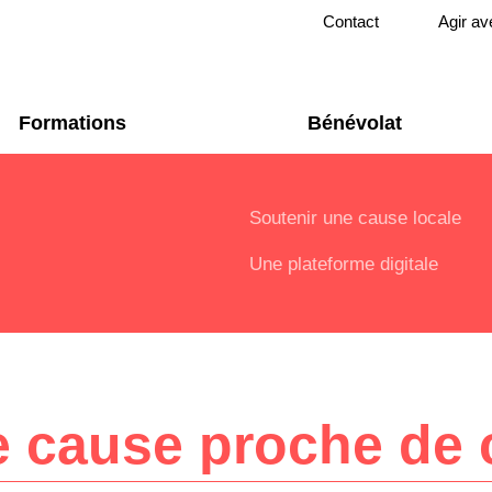
Contact
Agir av
Formations
Bénévolat
Soutenir une cause locale
Une plateforme digitale
e cause proche de 