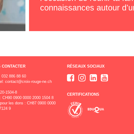
connaissances autour d’un
 CONTACTER
RÉSEAUX SOCIAUX
032 886 88 60
el:
contact@croix-rouge-ne.ch
20-1504-8
CERTIFICATIONS
: CH90 0900 0000 2000 1504 8
pour les dons : CH87 0900 0000
7124 9