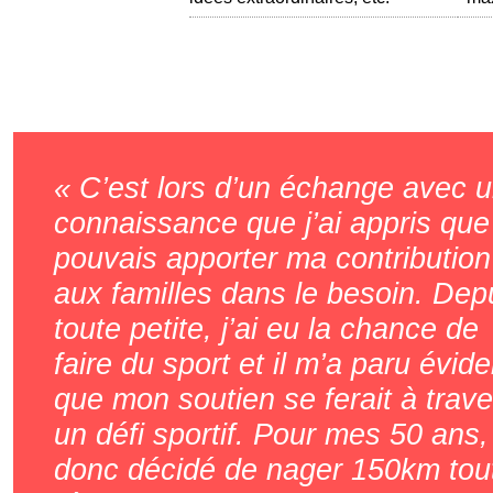
C’est lors d’un échange avec 
connaissance que j’ai appris que
pouvais apporter ma contribution
aux familles dans le besoin. Dep
toute petite, j’ai eu la chance de
faire du sport et il m’a paru évide
que mon soutien se ferait à trave
un défi sportif. Pour mes 50 ans, 
donc décidé de nager 150km tou