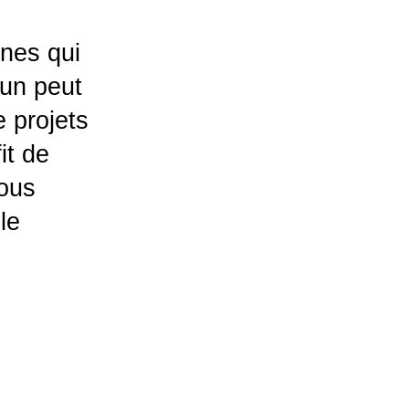
nnes qui
cun peut
 projets
it de
nous
le