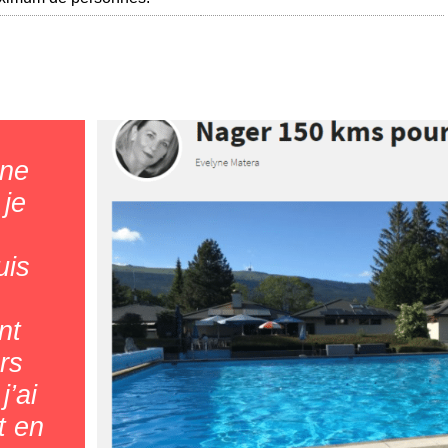
une
 je
uis
nt
rs
j’ai
t en