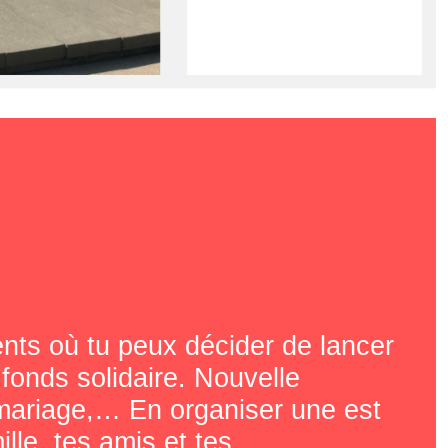
nts où tu peux décider de lancer
fonds solidaire. Nouvelle
 mariage,… En organiser une est
ille, tes amis et tes