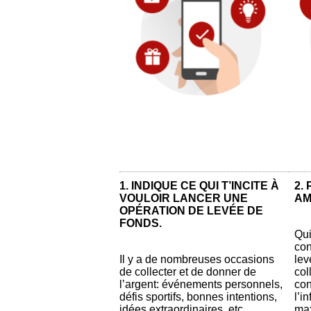
1. INDIQUE CE QUI T’INCITE À
2.
VOULOIR LANCER UNE
AM
OPÉRATION DE LEVÉE DE
FONDS.
Qui
con
Il y a de nombreuses occasions
lev
de collecter et de donner de
col
l’argent: événements personnels,
con
défis sportifs, bonnes intentions,
l’i
idées extraordinaires, etc.
ma