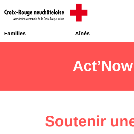
Familles
Aînés
Act’Now
Soutenir un