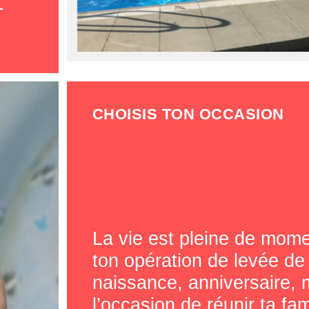
-
CHOISIS TON OCCASION
La vie est pleine de mome
ton opération de levée de 
naissance, anniversaire,
l’occasion de réunir ta fam