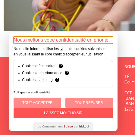
Nous mettons votre confidentialité en priorité.
Notre site Internet utilise les types de cookies suivants tout
en vous laissant le libre choix d'accepter leur utilisation:
Cookies nécessaires
?
NOS SITES
NOUS
Cookies de performance
?
Rue de la Paix 71
TÉL.:
Cookies marketing
?
2300 La Chaux-de-Fonds
Courri
-
-
Politique de confidentialité
Avenue du Premier-Mars 2a
CCP: 
2000 Neuchâtel
IBAN 
TOUT ACCEPTER
TOUT REFUSER
-
IBAN 
Rue du Patinage 1
1776 
LAISSEZ-MOI CHOISIR
2114 Fleurier
Le Consentement
Suisse
par
biskoui