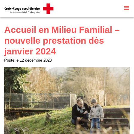
Site internet par
Talk to me
traduit
automatiquement par
G Translate
Accueil en Milieu Familial –
nouvelle prestation dès
janvier 2024
Posté le
12 décembre 2023