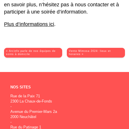
en savoir plus, n’hésitez pas à nous contacter et à
participer à une soirée d’information.
Plus d’informations ici
.
« Arcinfo parle de nos équipes de
Vente Mimosa 2024: lieux et
soins à domicile
horaires »
NOS SITES
Rue de la Paix 71
2300 La Chaux-de-Fonds
-
Avenue du Premier-Mars 2a
2000 Neuchâtel
-
Rue du Patinage 1